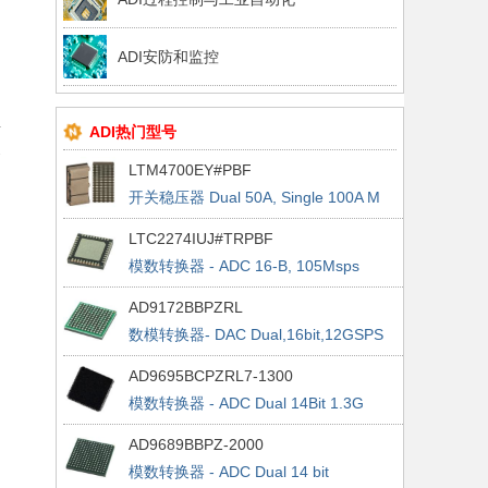
ADI安防和监控
具
ADI热门型号
各
LTM4700EY#PBF
开关稳压器 Dual 50A, Single 100A M
Reg
LTC2274IUJ#TRPBF
模数转换器 - ADC 16-B, 105Msps
Serial Out ADC (JESD204)
AD9172BBPZRL
数模转换器- DAC Dual,16bit,12GSPS
RFDAC1500MSPS AjRate
AD9695BCPZRL7-1300
模数转换器 - ADC Dual 14Bit 1.3G
SPS 1300MSPS ADC w/JESD2
AD9689BBPZ-2000
模数转换器 - ADC Dual 14 bit