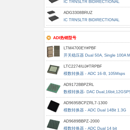
IC TRNSLTR BIDIRECTIONAL
20TSSOP
ADG3308BRUZ
IC TRNSLTR BIDIRECTIONAL
20TSSOP
ADI热销型号
LTM4700EY#PBF
开关稳压器 Dual 50A, Single 100A 
Reg
LTC2274IUJ#TRPBF
模数转换器 - ADC 16-B, 105Msps
Serial Out ADC (JESD204)
AD9172BBPZRL
数模转换器- DAC Dual,16bit,12GSP
RFDAC1500MSPS AjRate
AD9695BCPZRL7-1300
模数转换器 - ADC Dual 14Bit 1.3G
SPS 1300MSPS ADC w/JESD2
AD9689BBPZ-2000
模数转换器 - ADC Dual 14 bit