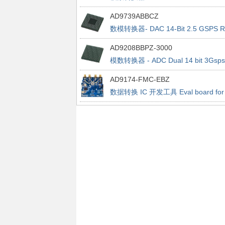
2.0Gsps ADC
AD9739ABBCZ
数模转换器- DAC 14-Bit 2.5 GSPS 
AD9208BBPZ-3000
模数转换器 - ADC Dual 14 bit 3Gsps
ADC w/JESD204B
AD9174-FMC-EBZ
数据转换 IC 开发工具 Eval board for
the AD9174