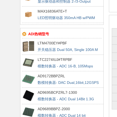
显示驱动器和控制器 2-/3-Output
Mobile erial VID Ctlr
MAX16836ATE+T
LED照明驱动器 350mA HB w/PWM
Dim & 5V Regulator
ADI热销型号
LTM4700EY#PBF
开关稳压器 Dual 50A, Single 100A M
Reg
LTC2274IUJ#TRPBF
模数转换器 - ADC 16-B, 105Msps
Serial Out ADC (JESD204)
AD9172BBPZRL
数模转换器- DAC Dual,16bit,12GSPS
RFDAC1500MSPS AjRate
AD9695BCPZRL7-1300
模数转换器 - ADC Dual 14Bit 1.3G
SPS 1300MSPS ADC w/JESD2
AD9689BBPZ-2000
模数转换器 - ADC Dual 14 bit