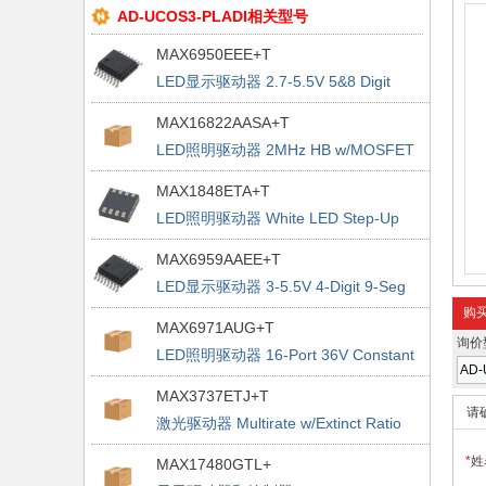
AD-UCOS3-PLADI相关型号
MAX6950EEE+T
LED显示驱动器 2.7-5.5V 5&8 Digit
LED Display Driver
MAX16822AASA+T
LED照明驱动器 2MHz HB w/MOSFET
& HSide Crnt Sense
MAX1848ETA+T
LED照明驱动器 White LED Step-Up
MAX6959AAEE+T
LED显示驱动器 3-5.5V 4-Digit 9-Seg
LED Display Driver
购
MAX6971AUG+T
询价
LED照明驱动器 16-Port 36V Constant
Current LED Driver
MAX3737ETJ+T
请
激光驱动器 Multirate w/Extinct Ratio
Control
*
姓
MAX17480GTL+